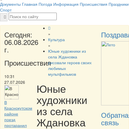
Документы
Главная
Погода
Информация
Происшествия
Праздники
Спорт
Сегодня:
Поздрав
»
Культура
06.08.2026
»
г.
Юные художники из
села Ждановка
Происшествия
рисовали героев своих
любимых
мультфильмов
10:31
27.07.2026
Юные
художники
В
из села
Краснокутском
Обратна
районе
Ждановка
поезд
связь
протаранил