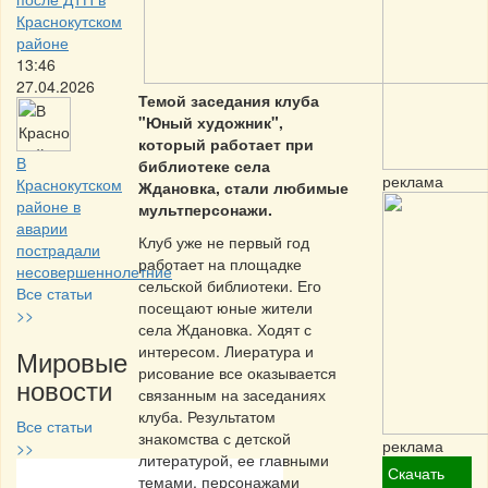
Краснокутском
районе
13:46
27.04.2026
Темой заседания клуба
"Юный художник",
который работает при
В
библиотеке села
реклама
Краснокутском
Ждановка, стали любимые
районе в
мультперсонажи.
аварии
Клуб уже не первый год
пострадали
работает на площадке
несовершеннолетние
сельской библиотеки. Его
Все статьи
посещают юные жители
>>
села Ждановка. Ходят с
интересом. Лиература и
Мировые
рисование все оказывается
новости
связанным на заседаниях
клуба. Результатом
Все статьи
знакомства с детской
реклама
>>
литературой, ее главными
Скачать
темами, персонажами