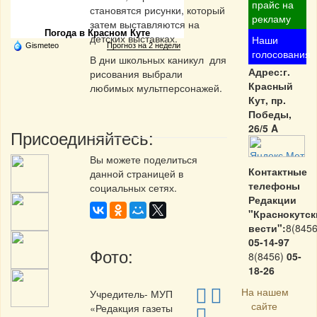
Частная реклама
прайс на
становятся рисунки, который
рекламу
затем выставляются на
Погода в Красном Куте
детских выставках.
Наши
Gismeteo
Прогноз на 2 недели
голосования
В дни школьных каникул для
Адрес:г.
рисования выбрали
Красный
любимых мультперсонажей.
Кут, пр.
Победы,
26/5 A
Присоединяйтесь:
Вы можете поделиться
Контактные
данной страницей в
телефоны
социальных сетях.
Редакции
"Краснокутск
вести":
8(8456
05-14-97
Фото:
8(8456)
05-
18-26
На нашем
Учредитель- МУП
сайте
«Редакция газеты