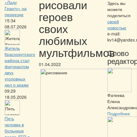
рисовали
«Ладу
Здесь вы
Гранту» на
можете
героев
переезде
поделиться
15:34
своей
своих
08.07.2026
новостью
e-mail:
любимых
kv14@yandex.
мультфильмов
Житель
Слово
Краснокутского
редактор
района стал
01.04.2022
фигурантом
двух
уголовных
дел о краже
09:29
Фатеева
18.05.2026
Елена
Александровн
Подробнее
Пять
человек в
больнице
после ДТП в