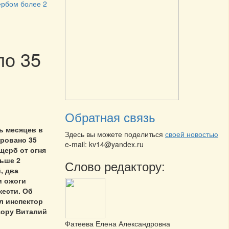
ербом более 2
ло 35
Обратная связь
ь месяцев в
Здесь вы можете поделиться
своей новостью
ировано 35
e-mail: kv14@yandex.ru
щерб от огня
льше 2
Слово редактору:
, два
и ожоги
жести. Об
л инспектор
зору Виталий
Фатеева Елена Александровна