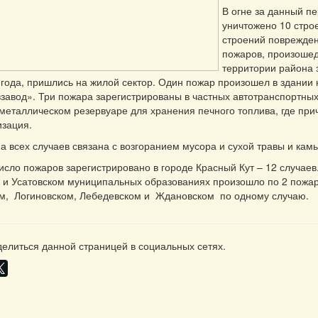
В огне за данный п
уничтожено 10 стро
строений поврежден
пожаров, произоше
территории района 
 года, пришлись на жилой сектор. Один пожар произошел в здании
завод». Три пожара зарегистрированы в частных автотранспортных
металлическом резервуаре для хранения печного топлива, где при
тизация.
а всех случаев связана с возгоранием мусора и сухой травы и кам
сло пожаров зарегистрировано в городе Красный Кут – 12 случаев
и Усатовском муниципальных образованиях произошло по 2 пожар
м, Логиновском, Лебедевском и Ждановском по одному случаю.
елиться данной страницей в социальных сетях.