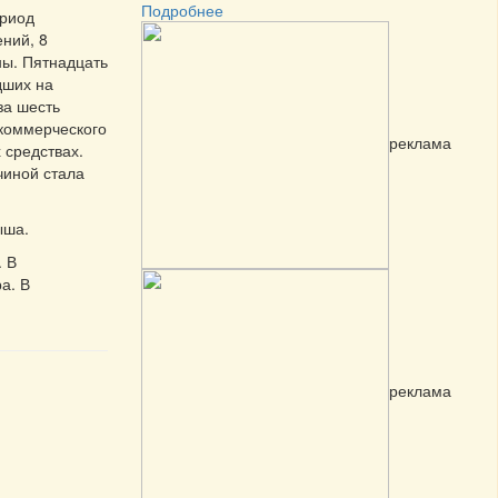
Подробнее
ериод
ений, 8
ы. Пятнадцать
дших на
за шесть
 коммерческого
реклама
 средствах.
чиной стала
ыша.
. В
а. В
реклама