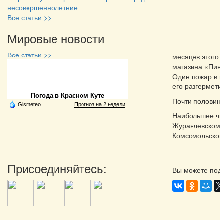
несовершеннолетние
Все статьи >>
Мировые новости
Все статьи >>
месяцев этого
магазина «Пив
Частная реклама
Один пожар в 
его разгерме
Погода в Красном Куте
Почти половин
Gismeteo
Прогноз на 2 недели
Наибольшее чи
Журавлевском 
Комсомольско
Присоединяйтесь:
Вы можете под