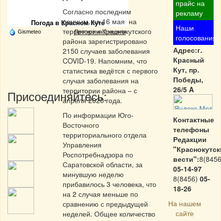
Частная реклама
прайс на
Согласно последним
рекламу
данным, на 16 мая на
Погода в Красном Куте
Наши
территории Краснокутского
Gismeteo
Прогноз на 2 недели
голосования
района зарегистрировано
Адрес:г.
2150 случаев заболевания
Красный
COVID-19. Напомним, что
Кут, пр.
статистика ведётся с первого
Победы,
случая заболевания на
26/5 A
территории района – с
Присоединяйтесь:
апреля 2020 года.
По информации Юго-
Контактные
Восточного
телефоны
территориального отдела
Редакции
Управления
"Краснокутск
Роспотребнадзора по
вести":
8(8456
Саратовской области, за
05-14-97
минувшую неделю
8(8456)
05-
прибавилось 3 человека, что
18-26
на 2 случая меньше по
На нашем
сравнению с предыдущей
сайте
неделей. Общее количество