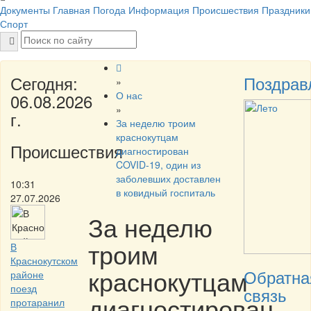
Документы
Главная
Погода
Информация
Происшествия
Праздники
Спорт
Сегодня:
Поздрав
»
О нас
06.08.2026
»
г.
За неделю троим
краснокутцам
Происшествия
диагностирован
COVID-19, один из
заболевших доставлен
10:31
в ковидный госпиталь
27.07.2026
За неделю
троим
В
Краснокутском
краснокутцам
Обратна
районе
поезд
связь
диагностирован
протаранил