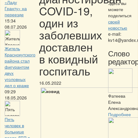
«Ладу
Здесь вы
COVID-19,
Гранту» на
можете
переезде
поделиться
один из
15:34
своей
08.07.2026
новостью
заболевших
e-mail:
kv14@yandex.
доставлен
Житель
Слово
в ковидный
Краснокутского
редактор
района стал
госпиталь
фигурантом
двух
уголовных
16.05.2022
дел о краже
09:29
Фатеева
18.05.2026
Елена
Александровн
Подробнее
Пять
человек в
больнице
после ДТП в