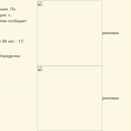
ения. По
ее: с
этом сообщает
реклама
-39 лет - 17;
 Определен
реклама