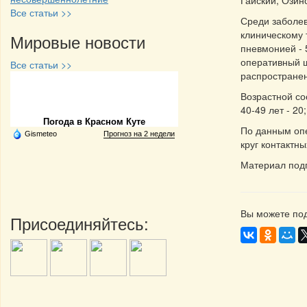
Гайский, Озин
Все статьи >>
Среди заболев
клиническому 
Мировые новости
пневмонией - 
оперативный ш
Все статьи >>
распространен
Частная реклама
Возрастной сос
40-49 лет - 20;
Погода в Красном Куте
По данным оп
Gismeteo
Прогноз на 2 недели
круг контактн
Материал под
Вы можете под
Присоединяйтесь: