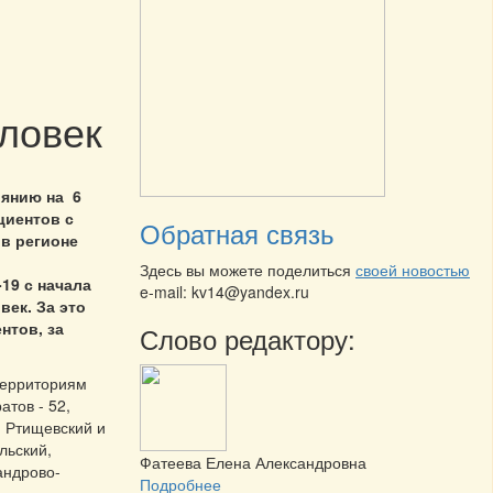
ловек
оянию на 6
циентов с
Обратная связь
 в регионе
Здесь вы можете поделиться
своей новостью
19 с начала
e-mail: kv14@yandex.ru
век. За это
нтов, за
Слово редактору:
территориям
тов - 52,
, Ртищевский и
льский,
Фатеева Елена Александровна
андрово-
Подробнее