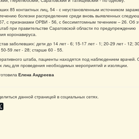
ский, Перелюбский, Саратовский и Татищевский - по одному.
ших 85 контактных лиц, 54 - с неустановленным источником зараж
течению болезни распределение среди вновь выявленных следующ
57, с признаками ОРВИ - 56, с бессимптомным течением – 26. Об 
таб при правительстве Саратовской области по предупреждению
ия коронавируса.
тав заболевших: дети до 14 лет - 6; 15-17 лет - 1; 20-29 лет - 12; 30
 50-59 лет - 28; старше 60 - 55.
еративного штаба, пациенты находятся под наблюдением врачей.
ых лиц для проведения необходимых мероприятий и изоляции.
готовила
Елена Андреева
елиться данной страницей в социальных сетях.