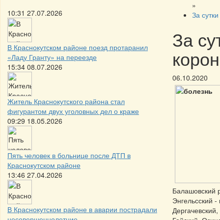
»
10:31 27.07.2026
За сутк
За су
В Краснокутском районе поезд протаранил
корон
«Ладу Гранту» на переезде
15:34 08.07.2026
06.10.2020
Житель Краснокутского района стал
фигурантом двух уголовных дел о краже
09:29 18.05.2026
Пять человек в больнице после ДТП в
Краснокутском районе
13:46 27.04.2026
Балашовский р
Энгельсский - 
В Краснокутском районе в аварии пострадали
Дергачевский,
несовершеннолетние