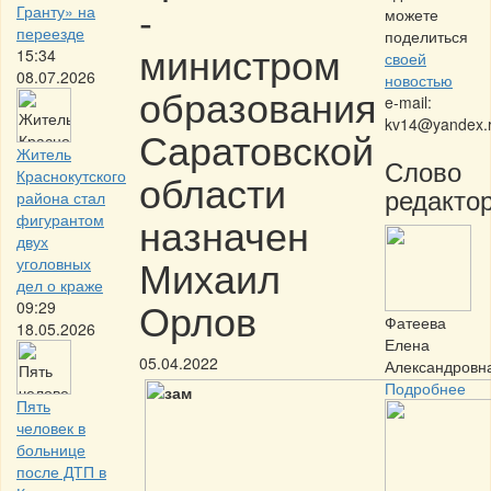
-
Гранту» на
можете
переезде
поделиться
министром
15:34
своей
08.07.2026
новостью
образования
e-mail:
kv14@yandex.
Саратовской
Житель
Слово
области
Краснокутского
редактор
района стал
назначен
фигурантом
двух
Михаил
уголовных
дел о краже
Орлов
09:29
Фатеева
18.05.2026
Елена
05.04.2022
Александровн
Подробнее
Пять
человек в
больнице
после ДТП в