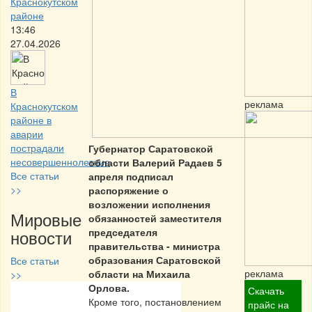
Краснокутском
районе
13:46
27.04.2026
В
реклама
Краснокутском
районе в
аварии
пострадали
Губернатор Саратовской
несовершеннолетние
области Валерий Радаев 5
Все статьи
апреля подписал
>>
распоряжение о
возложении исполнения
Мировые
обязанностей заместителя
новости
председателя
правительства - министра
образования Саратовской
Все статьи
реклама
области на Михаила
>>
Орлова.
Скачать
Кроме того, постановлением
Частная реклама
прайс на