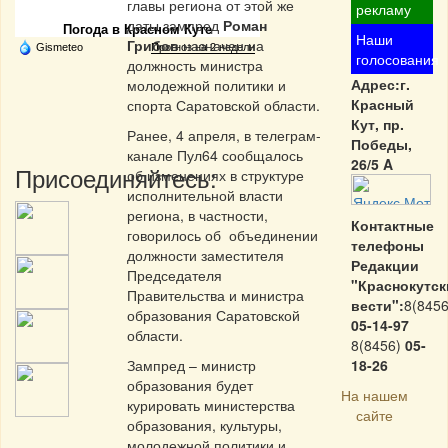
главы региона от этой же
рекламу
даты зампред
Роман
Погода в Красном Куте
Наши
Грибов
назначен на
Gismeteo
Прогноз на 2 недели
голосования
должность министра
Адрес:г.
молодежной политики и
Красный
спорта Саратовской области.
Кут, пр.
Ранее, 4 апреля, в телеграм-
Победы,
канале Пул64 сообщалось
26/5 A
Присоединяйтесь:
об изменениях в структуре
исполнительной власти
региона, в частности,
Контактные
говорилось об объединении
телефоны
должности заместителя
Редакции
Председателя
"Краснокутск
Правительства и министра
вести":
8(8456
образования Саратовской
05-14-97
области.
8(8456)
05-
Зампред – министр
18-26
образования будет
На нашем
курировать министерства
сайте
образования, культуры,
молодежной политики и