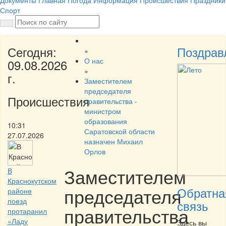
Документы
Главная
Погода
Информация
Происшествия
Праздники
Спорт
Сегодня:
Поздрав
»
О нас
09.08.2026
»
г.
Заместителем
председателя
Происшествия
правительства -
министром
образования
10:31
Саратовской области
27.07.2026
назначен Михаил
Орлов
Заместителем
В
Краснокутском
председателя
Обратна
районе
поезд
связь
правительства
протаранил
«Ладу
Здесь вы