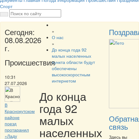
Документы
Главная
Погода
Информация
Происшествия
Праздники
Спорт
Сегодня:
Поздрав
»
О нас
08.08.2026
»
г.
До конца года 92
малых населенных
Происшествия
пункта области будут
обеспечены
высокоскоростным
10:31
интернетом
27.07.2026
До конца
года 92
В
Краснокутском
малых
Обратна
районе
поезд
связь
населенных
протаранил
«Ладу
Здесь вы