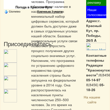
человек. Программа
рекламу
обеспечивает наличие в
Погода в Красном Куте
Наши
населенных пунктах
Gismeteo
Прогноз на 2 недели
голосования
минимальный набор
Адрес:г.
цифровых сервисов, который
Красный
должен быть доступен даже
Кут, пр.
в самых отдаленных уголках
Победы,
нашей области. Базовые
26/5 A
универсальные услуги связи
Присоединяйтесь:
позволяют упростить
процесс получения других
Контактные
социально-значимых услуг.
телефоны
Напомним, что программа
Редакции
по устранению цифрового
"Краснокутск
неравенства среди
вести":
8(8456
населения страны была
05-14-97
запущена на федеральном
8(8456)
05-
уровне в 2014 году. Она
18-26
распространялась на
населенные пункты
На нашем
численностью 250–500
сайте
человек. За это время на
территории Саратовской