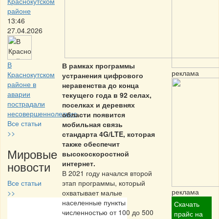
Краснокутском
районе
13:46
27.04.2026
В
В рамках программы
реклама
Краснокутском
устранения цифрового
районе в
неравенства до конца
аварии
текущего года в 92 селах,
пострадали
поселках и деревнях
несовершеннолетние
области появится
Все статьи
мобильная связь
>>
стандарта 4G/LTE, которая
также обеспечит
Мировые
высокоскоростной
новости
интернет.
В 2021 году начался второй
Все статьи
этап программы, который
реклама
>>
охватывает малые
населенные пункты
Скачать
Частная реклама
численностью от 100 до 500
прайс на