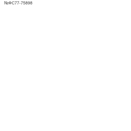
№ФС77-75898