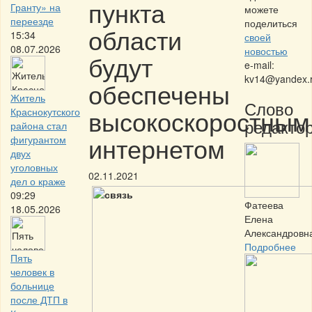
пункта
Гранту» на
можете
переезде
поделиться
области
15:34
своей
08.07.2026
новостью
будут
e-mail:
kv14@yandex.
обеспечены
Житель
Слово
высокоскоростным
Краснокутского
редактор
района стал
интернетом
фигурантом
двух
уголовных
02.11.2021
дел о краже
09:29
Фатеева
18.05.2026
Елена
Александровн
Подробнее
Пять
человек в
больнице
после ДТП в