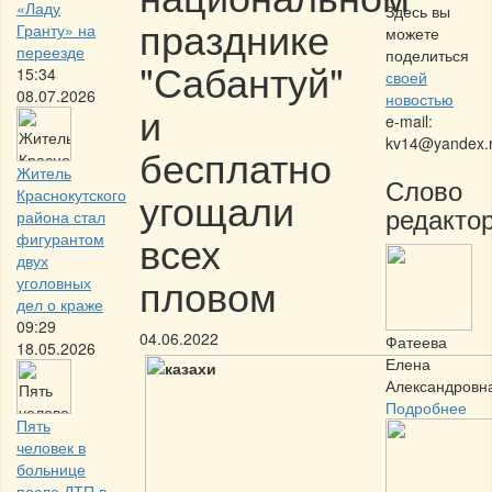
«Ладу
Здесь вы
празднике
Гранту» на
можете
переезде
поделиться
"Сабантуй"
15:34
своей
08.07.2026
новостью
и
e-mail:
kv14@yandex.
бесплатно
Житель
Слово
угощали
Краснокутского
редактор
района стал
всех
фигурантом
двух
пловом
уголовных
дел о краже
09:29
04.06.2022
Фатеева
18.05.2026
Елена
Александровн
Подробнее
Пять
человек в
больнице
после ДТП в