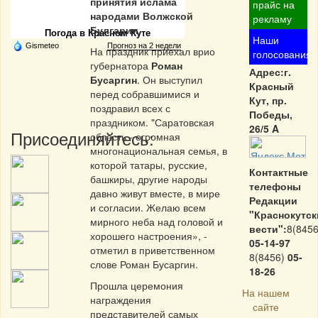
принятия ислама
Частная реклама
прайс на
народами Волжской
рекламу
Булгарии.
Погода в Красном Куте
Наши
Gismeteo
Прогноз на 2 недели
На праздник приехал врио
голосования
губернатора
Роман
Адрес:г.
Бусаргин
. Он выступил
Красный
перед собравшимися и
Кут, пр.
поздравил всех с
Победы,
праздником. "Саратовская
26/5 A
Присоединяйтесь:
область - огромная
многонациональная семья, в
которой татары, русские,
Контактные
башкиры, другие народы
телефоны
давно живут вместе, в мире
Редакции
и согласии. Желаю всем
"Краснокутск
мирного неба над головой и
вести":
8(8456
хорошего настроения», -
05-14-97
отметил в приветственном
8(8456)
05-
слове Роман Бусаргин.
18-26
Прошла церемония
На нашем
награждения
сайте
представителей самых