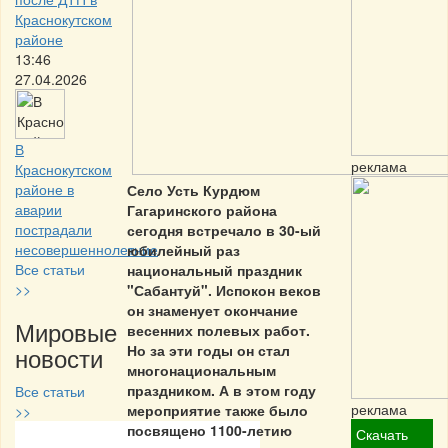
Краснокутском
районе
13:46
27.04.2026
В
реклама
Краснокутском
районе в
Село Усть Курдюм
аварии
Гагаринского района
пострадали
сегодня встречало в 30-ый
несовершеннолетние
юбилейный раз
Все статьи
национальный праздник
>>
"Сабантуй". Испокон веков
он знаменует окончание
Мировые
весенних полевых работ.
новости
Но за эти годы он стал
многонациональным
праздником. А в этом году
Все статьи
реклама
мероприятие также было
>>
посвящено 1100-летию
Скачать