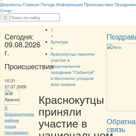
Документы
Главная
Погода
Информация
Происшествия
Праздники
Спорт
Сегодня:
Поздрав
»
Культура
09.08.2026
»
г.
Краснокутцы приняли
участие в
Происшествия
национальном
празднике "Сабантуй"
и бесплатно угощали
10:31
всех пловом
27.07.2026
Краснокутцы
приняли
В
Краснокутском
участие в
Обратна
районе
поезд
связь
национальном
протаранил