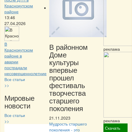
Краснокутском
районе
13:46
27.04.2026
В
В районном
реклама
Краснокутском
Доме
районе в
культуры
аварии
впервые
пострадали
несовершеннолетние
прошел
Все статьи
фестиваль
>>
творчества
Мировые
старшего
новости
поколения
Все статьи
21.11.2023
реклама
>>
Мудрость старшего
Скачать
поколения - это