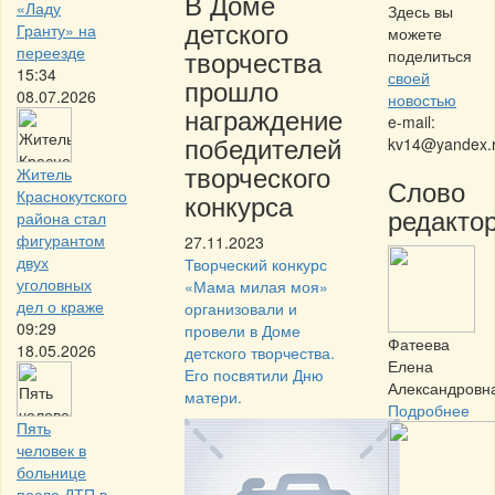
В Доме
«Ладу
Здесь вы
детского
Гранту» на
можете
переезде
творчества
поделиться
15:34
своей
прошло
08.07.2026
новостью
награждение
e-mail:
победителей
kv14@yandex.
творческого
Житель
Слово
Краснокутского
конкурса
редактор
района стал
фигурантом
27.11.2023
двух
Творческий конкурс
уголовных
«Мама милая моя»
дел о краже
организовали и
09:29
провели в Доме
Фатеева
18.05.2026
детского творчества.
Елена
Его посвятили Дню
Александровн
матери.
Подробнее
Пять
человек в
больнице
после ДТП в