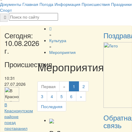
Документы
Главная
Погода
Информация
Происшествия
Праздники
Спорт
Сегодня:
Поздрав
»
Культура
10.08.2026
»
г.
Мероприятия
Происшествия
Мероприятия
10:31
27.07.2026
Первая
«
1
2
3
4
5
6
»
В
Последняя
Краснокутском
Обратна
районе
поезд
связь
протаранил