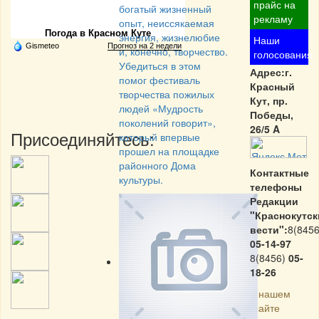
Частная реклама
прайс на
богатый жизненный
рекламу
опыт, неиссякаемая
Погода в Красном Куте
энергия, жизнелюбие
Наши
Gismeteo
Прогноз на 2 недели
и, конечно, творчество.
голосования
Убедиться в этом
Адрес:г.
помог фестиваль
Красный
творчества пожилых
Кут, пр.
людей «Мудрость
Победы,
поколений говорит»,
26/5 A
Присоединяйтесь:
который впервые
прошел на площадке
районного Дома
Контактные
культуры.
телефоны
Редакции
"Краснокутск
вести":
8(8456
05-14-97
8(8456)
05-
18-26
На нашем
сайте