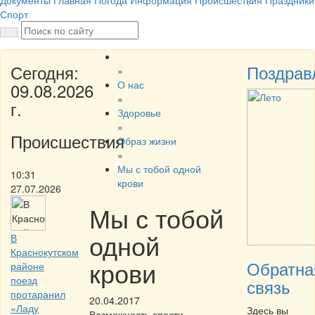
Документы
Главная
Погода
Информация
Происшествия
Праздники
Спорт
Сегодня:
Поздрав
»
О нас
09.08.2026
»
г.
Здоровье
»
Происшествия
Образ жизни
»
Мы с тобой одной
10:31
крови
27.07.2026
Мы с тобой
одной
В
Краснокутском
крови
Обратна
районе
поезд
связь
протаранил
20.04.2017
«Ладу
Здесь вы
Возможность спасти