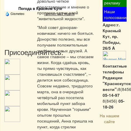
довольно четкое
рекламу
представление и мнение о
Погода в Красном Куте
Наши
процессе сдачи алой
Gismeteo
Прогноз на 2 недели
голосования
"живительной жидкости".
Адрес:г.
"Мой совет донорам-
Красный
новичкам: ничего не бояться.
Кут, пр.
Донорство полезно, мы все
Победы,
получаем положительные
26/5 A
Присоединяйтесь:
эмоции и новых друзей. А
самое главное – мы спасаем
жизни. Когда сдаёшь кровь,
Контактные
ты прямо чувствуешь, как
телефоны
становишься счастливее", –
Редакции
делится моя собеседница.
"Краснокутск
Совсем недавно, тридцатого
вести":
8(8456
марта, она в очередной
05-14-97
четвёртый раз посетила
8(8456)
05-
мобильный пункт забора
18-26
крови. Наученная "горьким"
опытом прошлых
На нашем
посещений, Анна пришла на
сайте
пункт, когда стрелки