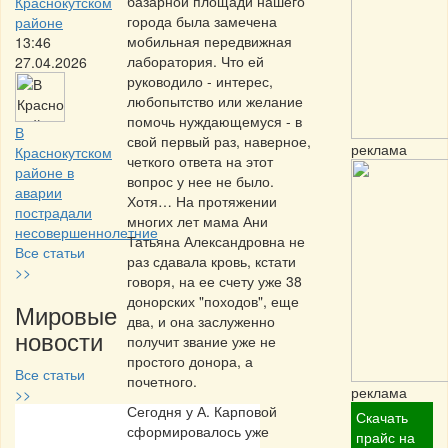
базарной площади нашего
Краснокутском
города была замечена
районе
мобильная передвижная
13:46
лаборатория. Что ей
27.04.2026
руководило - интерес,
любопытство или желание
помочь нуждающемуся - в
В
свой первый раз, наверное,
реклама
Краснокутском
четкого ответа на этот
районе в
вопрос у нее не было.
аварии
Хотя… На протяжении
пострадали
многих лет мама Ани
несовершеннолетние
Татьяна Александровна не
Все статьи
раз сдавала кровь, кстати
>>
говоря, на ее счету уже 38
донорских "походов", еще
Мировые
два, и она заслуженно
новости
получит звание уже не
простого донора, а
Все статьи
почетного.
реклама
>>
Сегодня у А. Карповой
Скачать
сформировалось уже
Частная реклама
прайс на