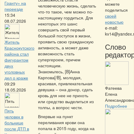
Гранту» на
можете
человеческую жизнь, сделать
переезде
поделиться
что-то такое, чем можно по-
15:34
своей
настоящему гордиться. Для
08.07.2026
новостью
некоторых это шанс
e-mail:
совершить свой первый
kv14@yandex.
большой поступок в жизни,
проявить свою гражданскую
Житель
Слово
активность, а может даже
Краснокутского
редактор
возможность стать
района стал
супергероем, причем
фигурантом
настоящим.
двух
Знакомьтесь, [B]Анна
уголовных
Карпова[/B], молодая,
дел о краже
красивая, привлекательная
09:29
Фатеева
девушка – она донор, сдать
18.05.2026
Елена
кровь для нее не прихоть
Александровн
или средство выделиться из
Подробнее
толпы, а вопрос чести.
Пять
Впервые на пункт
человек в
переливания крови она
больнице
попала в 2015 году, когда на
после ДТП в