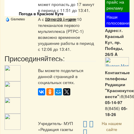
Частная реклама
прайс на
может пропасть до 17 минут
рекламу
в период с 11:51 до 13:41.
Погода в Красном Куте
Наши
А с 20 по 23 — для 10
Gismeteo
Прогноз на 2 недели
голосования
телеканалов первого
Адрес:г.
мультиплекса (РТРС-1)
Красный
возможно временное
Кут, пр.
ухудшение работы в период
Победы,
с 12:06 до 13:41.
26/5 A
Присоединяйтесь:
Вы можете поделиться
Контактные
данной страницей в
телефоны
социальных сетях.
Редакции
"Краснокутск
вести":
8(8456
05-14-97
8(8456)
05-
18-26
Учредитель- МУП
На нашем
«Редакция газеты
сайте