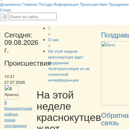
Документы
Главная
Погода
Информация
Происшествия
Праздники
Спорт
Сегодня:
Поздрав
»
О нас
09.08.2026
»
г.
На этой неделе
краснокутцев ждет
Происшествия
ухудшение
телетрансляции из-за
солнечной
10:31
интерференции
27.07.2026
На этой
неделе
В
Краснокутском
краснокутцев
Обратна
районе
поезд
связь
ждет
протаранил