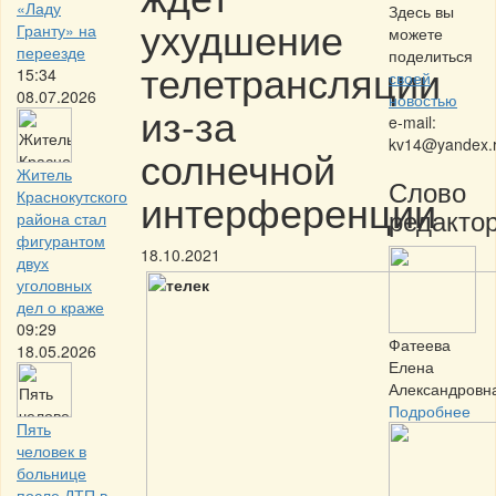
«Ладу
Здесь вы
ухудшение
Гранту» на
можете
переезде
поделиться
телетрансляции
15:34
своей
08.07.2026
новостью
из-за
e-mail:
kv14@yandex.
солнечной
Житель
Слово
интерференции
Краснокутского
редактор
района стал
фигурантом
18.10.2021
двух
уголовных
дел о краже
09:29
Фатеева
18.05.2026
Елена
Александровн
Подробнее
Пять
человек в
больнице
после ДТП в