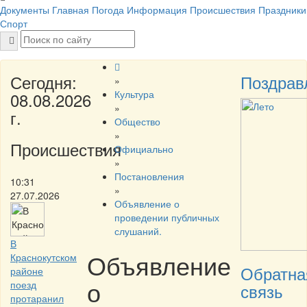
Документы
Главная
Погода
Информация
Происшествия
Праздники
Спорт
Сегодня:
Поздрав
»
Культура
08.08.2026
»
г.
Общество
»
Происшествия
Официально
»
Постановления
10:31
»
27.07.2026
Объявление о
проведении публичных
слушаний.
В
Объявление
Краснокутском
Обратна
районе
о
поезд
связь
протаранил