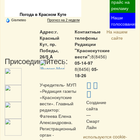
Частная реклама
прайс на
рекламу
Погода в Красном Куте
Наши
Gismeteo
Прогноз на 2 недели
голосования
Адрес:г.
Контактные
На нашем
Красный
телефоны
сайте
Кут, пр.
Редакции
Победы,
"Краснокутские
26/5 A
вести":
8(8456)
Присоединяйтесь:
05-14-97
8(8456)
05-
18-26
Учредитель- МУП
«Редакция газеты
«Краснокутские
Создание
вести». Главный
сайта
редактор:
—
Фатеева Елена
Смарт
Александровна.
Лайн
Регистрационный
орган -
используются cookie-