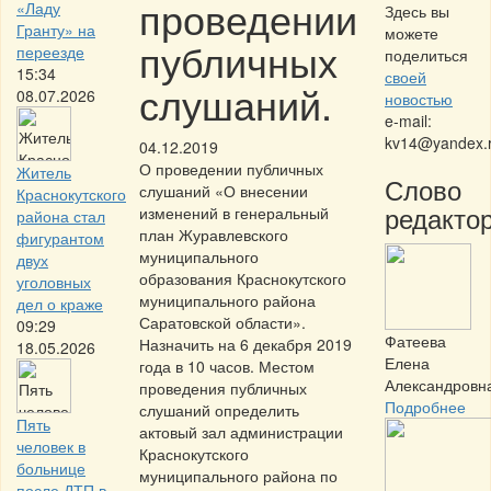
проведении
«Ладу
Здесь вы
Гранту» на
можете
публичных
переезде
поделиться
15:34
своей
слушаний.
08.07.2026
новостью
e-mail:
kv14@yandex.
04.12.2019
О проведении публичных
Житель
Слово
слушаний «О внесении
Краснокутского
редактор
изменений в генеральный
района стал
план Журавлевского
фигурантом
муниципального
двух
образования Краснокутского
уголовных
муниципального района
дел о краже
Саратовской области».
09:29
Фатеева
Назначить на 6 декабря 2019
18.05.2026
Елена
года в 10 часов. Местом
Александровн
проведения публичных
Подробнее
слушаний определить
Пять
актовый зал администрации
человек в
Краснокутского
больнице
муниципального района по
после ДТП в