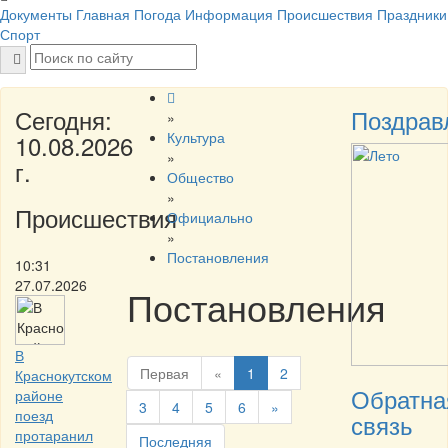
Документы
Главная
Погода
Информация
Происшествия
Праздники
Спорт
Сегодня:
Поздрав
»
Культура
10.08.2026
»
г.
Общество
»
Происшествия
Официально
»
Постановления
10:31
27.07.2026
Постановления
В
Первая
«
1
2
Краснокутском
Обратна
районе
3
4
5
6
»
поезд
связь
протаранил
Последняя