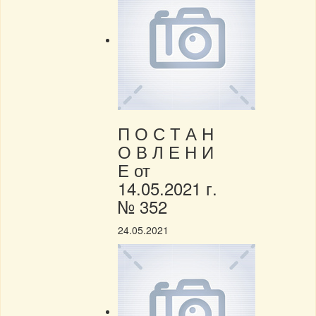
П О С Т А Н
О В Л Е Н И
Е от
14.05.2021 г.
№ 352
24.05.2021