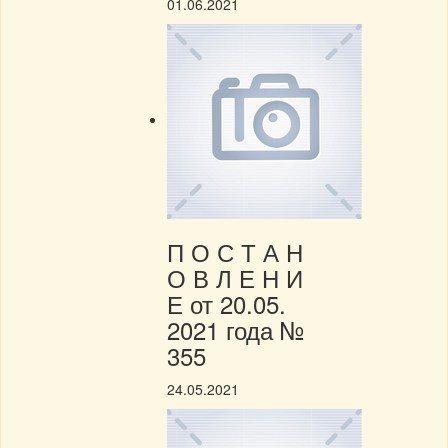
01.06.2021
П О С Т А Н
О В Л Е Н И
Е от 20.05.
2021 года №
355
24.05.2021