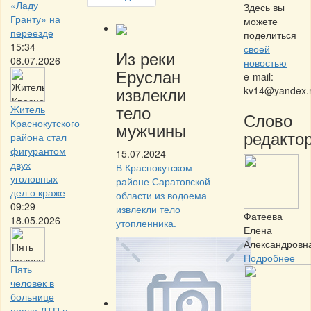
«Ладу
Здесь вы
Гранту» на
можете
переезде
поделиться
15:34
своей
Из реки
08.07.2026
новостью
Еруслан
e-mail:
извлекли
kv14@yandex.
тело
Житель
Слово
Краснокутского
мужчины
редактор
района стал
фигурантом
15.07.2024
двух
В Краснокутском
уголовных
районе Саратовской
дел о краже
области из водоема
09:29
извлекли тело
Фатеева
18.05.2026
утопленника.
Елена
Александровн
Подробнее
Пять
человек в
больнице
после ДТП в