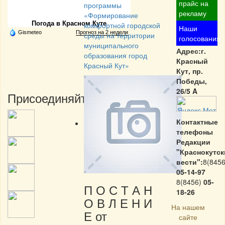
Частная реклама
прайс на
программы
рекламу
«Формирование
Погода в Красном Куте
комфортной городской
Наши
Gismeteo
Прогноз на 2 недели
среды на территории
голосования
муниципального
Адрес:г.
образования город
Красный
Красный Кут»
Кут, пр.
Победы,
26/5 A
Присоединяйтесь:
Контактные
телефоны
Редакции
"Краснокутск
вести":
8(8456
05-14-97
8(8456)
05-
П О С Т А Н
18-26
О В Л Е Н И
На нашем
Е от
сайте