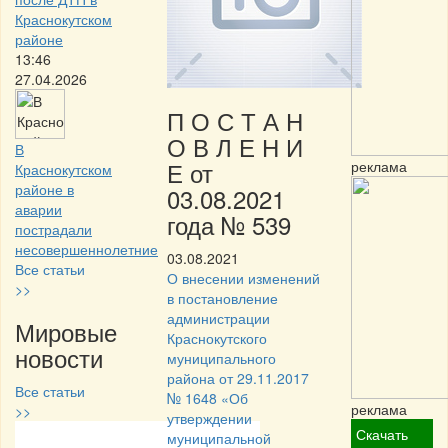
Краснокутском
районе
13:46
27.04.2026
П О С Т А Н
О В Л Е Н И
В
Е от
реклама
Краснокутском
районе в
03.08.2021
аварии
года № 539
пострадали
несовершеннолетние
03.08.2021
Все статьи
О внесении изменений
>>
в постановление
администрации
Мировые
Краснокутского
новости
муниципального
района от 29.11.2017
Все статьи
№ 1648 «Об
реклама
>>
утверждении
Скачать
муниципальной