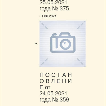
25.05.2021
года № 375
01.06.2021
П О С Т А Н
О В Л Е Н И
Е от
24.05.2021
года № 359