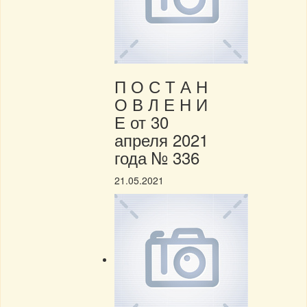
П О С Т А Н
О В Л Е Н И
Е от 30
апреля 2021
года № 336
21.05.2021