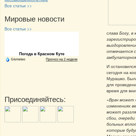
Все статьи >>
Мировые новости
Все статьи >>
слава Богу, 
зарегистриров
Частная реклама
выздоровлени
отмечается сн
Погода в Красном Куте
амбулаторном
Gismeteo
Прогноз на 2 недели
И остановился
сегодня на к
Мурашко. Была
для проведени
время для вни
Присоединяйтесь:
«
Врач может 
изменениях в
может разгля
сбои, очереди
больных вплот
которые буду