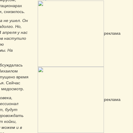
стационарах
, снизилось.
а не ушел. Он
долго. Но,
 апреля у нас
реклама
ов наступило
лю
мы. На
обсуждалась
Михаилом
 упущено время
ья. Сейчас
 медосмотр.
овека,
реклама
фессионал
т, будут
опровождать
т койки,
 можем и в