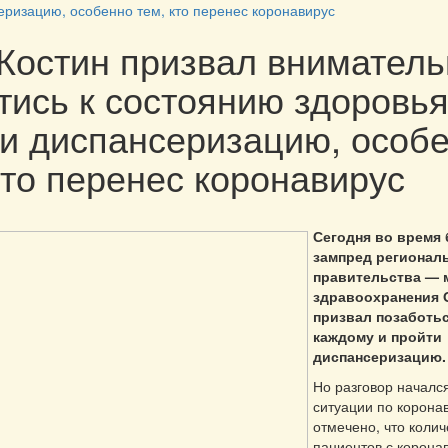
еризацию, особенно тем, кто перенес коронавирус
Костин призвал внимател
тись к состоянию здоровья
и диспансеризацию, особ
кто перенес коронавирус
Сегодня во время
зампред регионал
правительства — 
здравоохранения 
призвал позаботь
каждому и пройти
диспансеризацию.
Но разговор началс
ситуации по корона
отмечено, что колич
пациентов с корона