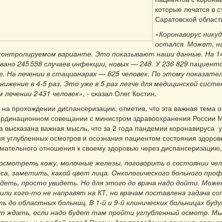
которые лечатся в 
Саратовской области
«
Коронавирус никуд
остался. Может, на
в контролируемом варианте. Это показывают наши данные. На 14
ано 245 558 случаев инфекции, новых — 248. У 236 829 пациент
е. На лечении в стационарах — 625 человек. По этому показате
ижение в 4-5 раз. Это уже в 5 раз легче для медицинской систе
 лечении 2 431 человек»
, - сказал Олег Костин.
 на прохождении диспансеризации, отметив, что эта важная тема 
оординационном совещании с министром здравоохранения России 
 высказана важная мысль, что за 2 года пандемии коронавируса
я углубленных осмотров и осознания пациентом состояния здоров
мательного отношения к своему здоровью через диспансеризацию,
осмотреть кожу, молочные железы, поговорить о состоянии чел
еса, заметить, какой цвет лица. Онкологического больного про
деть, просто увидеть. Но для этого до врача надо дойти. Може
 или кого-то не направят на КТ, но врачам поставлена задача с
ь до областных больниц. В 1-й и 9-й клинических больницах буду
т ждать, если надо будет там пройти углубленный осмотр. Мы