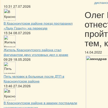
диспанс
10:31 27.07.2026
Олег 
отнес
В Краснокутском районе поезд протаранил
«Ладу Гранту» на переезде
пройт
15:34 08.07.2026
тем, 
Житель Краснокутского района стал
14.04.2022
фигурантом двух уголовных дел о краже
09:29 18.05.2026
Пять человек в больнице после ДТП в
Краснокутском районе
13:46 27.04.2026
В Краснокутском районе в аварии пострадали
несовершеннолетние