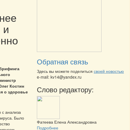
ьнее
 и
енно
Обратная связь
 брифинга
Здесь вы можете поделиться
своей новостью
ьного
e-mail: kv14@yandex.ru
министр
Олег Костин
Слово редактору:
ся о здоровье
я с анализа
вируса. Было
Фатеева Елена Александровна
ество
Подробнее
вирусом,