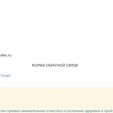
dex.ru
ФОРМА ОБРАТНОЙ СВЯЗИ
Спорт
стин призвал внимательнее отнестись к состоянию здоровья и прой