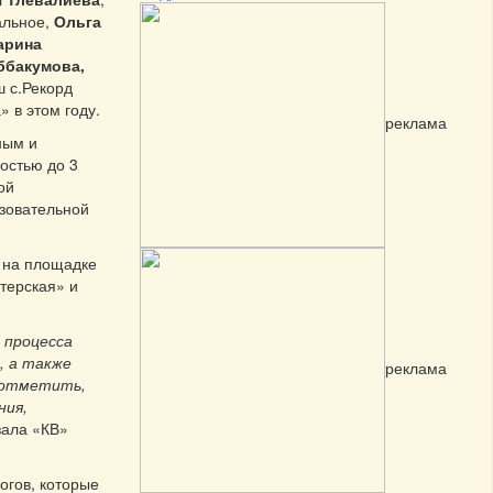
альное,
Ольга
арина
ббакумова,
ш с.Рекорд
 в этом году.
реклама
ным и
остью до 3
ой
азовательной
 на площадке
терская» и
 процесса
, а также
реклама
у отметить,
ния,
азала «КВ»
огов, которые