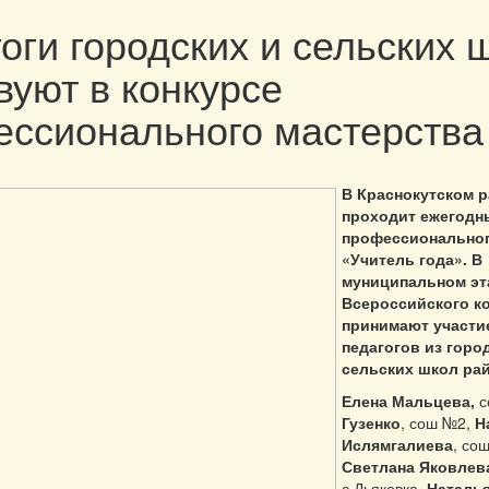
оги городских и сельских 
вуют в конкурсе
ссионального мастерства
В Краснокутском 
проходит ежегодн
профессиональног
«Учитель года». В
муниципальном эт
Всероссийского к
принимают участи
педагогов из горо
сельских школ рай
Елена Мальцева,
с
Гузенко
, сош №2,
Н
Ислямгалиева
, со
Светлана Яковлев
с.Дьяковка,
Наталь