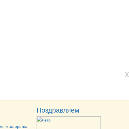
X
Поздравляем
ого мастерства