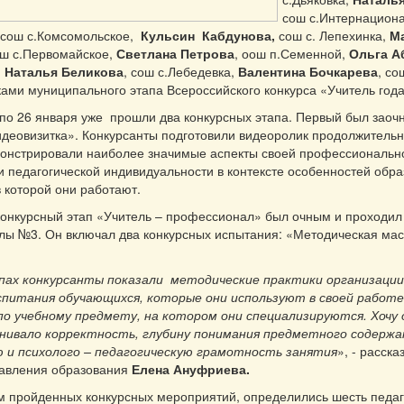
сош с.Интернацион
 сош с.Комсомольское,
Кульсин Кабдунова,
сош с. Лепехинка,
М
ош с.Первомайское,
Светлана Петрова
, оош п.Семенной,
Ольга А
,
Наталья Беликова
, сош с.Лебедевка,
Валентина Бочкарева
, со
ками муниципального этапа Всероссийского конкурса «Учитель года»
 по 26 января уже прошли два конкурсных этапа. Первый был заоч
деовизитка». Конкурсанты подготовили видеоролик продолжительн
монстрировали наиболее значимые аспекты своей профессиональн
и педагогической индивидуальности в контексте особенностей обр
в которой они работают.
конкурсный этап «Учитель – профессионал» был очным и проходил
лы №3. Он включал два конкурсных испытания: «Методическая мас
пах конкурсанты показали
методические практики организации
оспитания обучающихся, которые они используют в своей работе
 по учебному предмету, на котором они специализируются. Хоч
нивало корректность, глубину понимания предметного содержа
 и психолого – педагогическую грамотность занятия
», - расск
равления образования
Елена Ануфриева.
м пройденных конкурсных мероприятий, определились шесть педаг