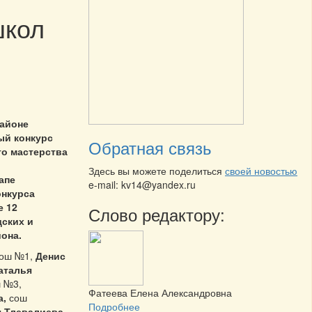
школ
районе
ый конкурс
Обратная связь
о мастерства
Здесь вы можете поделиться
своей новостью
апе
e-mail: kv14@yandex.ru
онкурса
е 12
Слово редактору:
дских и
она.
ош №1,
Денис
аталья
ш №3,
Фатеева Елена Александровна
а,
сош
Подробнее
я Тлевалиева
,