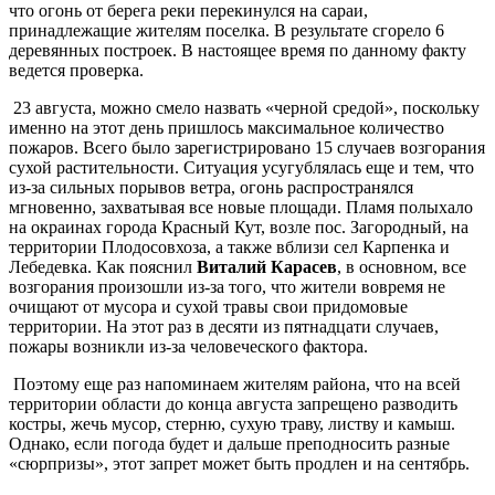
что огонь от берега реки перекинулся на сараи,
принадлежащие жителям поселка. В результате сгорело 6
деревянных построек. В настоящее время по данному факту
ведется проверка.
23 августа, можно смело назвать «черной средой», поскольку
именно на этот день пришлось максимальное количество
пожаров. Всего было зарегистрировано 15 случаев возгорания
сухой растительности. Ситуация усугублялась еще и тем, что
из-за сильных порывов ветра, огонь распространялся
мгновенно, захватывая все новые площади. Пламя полыхало
на окраинах города Красный Кут, возле пос. Загородный, на
территории Плодосовхоза, а также вблизи сел Карпенка и
Лебедевка. Как пояснил
Виталий Карасев
, в основном, все
возгорания произошли из-за того, что жители вовремя не
очищают от мусора и сухой травы свои придомовые
территории. На этот раз в десяти из пятнадцати случаев,
пожары возникли из-за человеческого фактора.
Поэтому еще раз напоминаем жителям района, что на всей
территории области до конца августа запрещено разводить
костры, жечь мусор, стерню, сухую траву, листву и камыш.
Однако, если погода будет и дальше преподносить разные
«сюрпризы», этот запрет может быть продлен и на сентябрь.