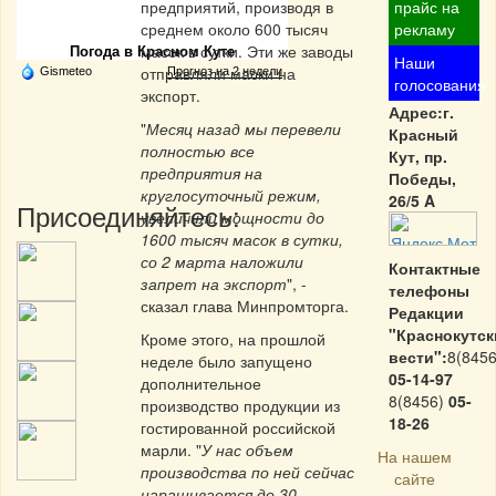
Частная реклама
предприятий, производя в
прайс на
среднем около 600 тысяч
рекламу
масок в сутки. Эти же заводы
Погода в Красном Куте
Наши
отправляли маски на
Gismeteo
Прогноз на 2 недели
голосования
экспорт.
Адрес:г.
"
Месяц назад мы перевели
Красный
полностью все
Кут, пр.
предприятия на
Победы,
круглосуточный режим,
26/5 A
Присоединяйтесь:
увеличили мощности до
1600 тысяч масок в сутки,
со 2 марта наложили
Контактные
запрет на экспорт
", -
телефоны
сказал глава Минпромторга.
Редакции
"Краснокутск
Кроме этого, на прошлой
вести":
8(8456
неделе было запущено
05-14-97
дополнительное
8(8456)
05-
производство продукции из
18-26
гостированной российской
марли. "
У нас объем
На нашем
производства по ней сейчас
сайте
наращивается до 30