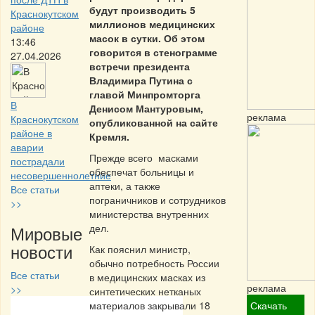
будут производить 5
Краснокутском
миллионов медицинских
районе
масок в сутки. Об этом
13:46
говорится в стенограмме
27.04.2026
встречи президента
Владимира Путина с
главой Минпромторга
В
Денисом Мантуровым,
реклама
Краснокутском
опубликованной на сайте
районе в
Кремля.
аварии
Прежде всего масками
пострадали
обеспечат больницы и
несовершеннолетние
аптеки, а также
Все статьи
пограничников и сотрудников
>>
министерства внутренних
Мировые
дел.
новости
Как пояснил министр,
обычно потребность России
Все статьи
в медицинских масках из
реклама
>>
синтетических нетканых
материалов закрывали 18
Скачать