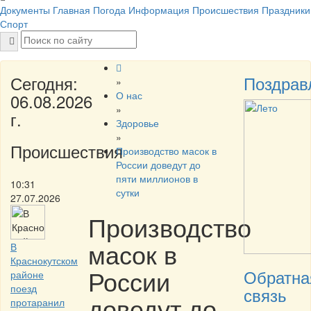
Документы
Главная
Погода
Информация
Происшествия
Праздники
Спорт
Сегодня:
Поздрав
»
О нас
06.08.2026
»
г.
Здоровье
»
Происшествия
Производство масок в
России доведут до
пяти миллионов в
10:31
сутки
27.07.2026
Производство
масок в
В
Краснокутском
России
Обратна
районе
поезд
связь
доведут до
протаранил