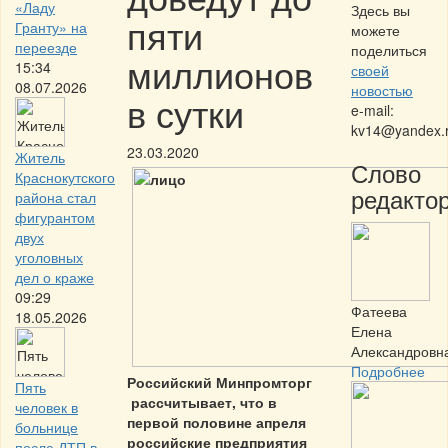
«Ладу
Здесь вы
пяти
Гранту» на
можете
переезде
поделиться
миллионов
15:34
своей
08.07.2026
новостью
в сутки
e-mail:
kv14@yandex.
23.03.2020
Житель
Слово
Краснокутского
редактор
района стал
фигурантом
двух
уголовных
дел о краже
09:29
Фатеева
18.05.2026
Елена
Александровн
Подробнее
Российский Минпромторг
Пять
рассчитывает, что в
человек в
первой половине апреля
больнице
российские предприятия
после ДТП в