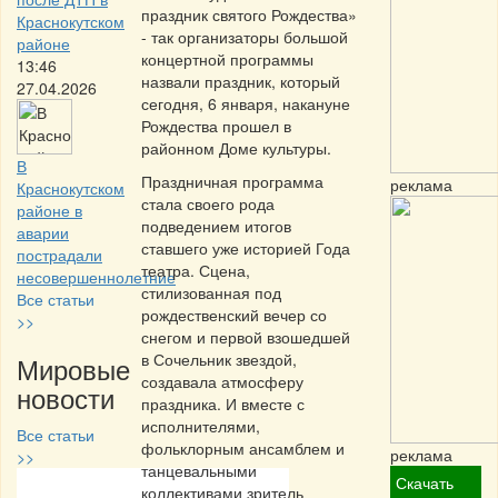
праздник святого Рождества»
Краснокутском
- так организаторы большой
районе
концертной программы
13:46
назвали праздник, который
27.04.2026
сегодня, 6 января, накануне
Рождества прошел в
районном Доме культуры.
В
Праздничная программа
реклама
Краснокутском
стала своего рода
районе в
подведением итогов
аварии
ставшего уже историей Года
пострадали
театра. Сцена,
несовершеннолетние
стилизованная под
Все статьи
рождественский вечер со
>>
снегом и первой взошедшей
в Сочельник звездой,
Мировые
создавала атмосферу
новости
праздника. И вместе с
исполнителями,
Все статьи
фольклорным ансамблем и
реклама
>>
танцевальными
Скачать
коллективами зритель