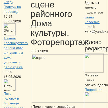
сцене
«Ладу
Здесь вы
Гранту» на
можете
районного
переезде
поделиться
15:34
своей
Дома
08.07.2026
новостью
e-mail:
культуры.
kv14@yandex.
Фоторепортаж
Житель
Слово
Краснокутского
редактор
района стал
06.01.2020
фигурантом
двух
уголовных
дел о краже
09:29
Фатеева
18.05.2026
Елена
Александровн
Подробнее
Пять
человек в
больнице
«Полон чудес и волшебства
после ДТП в