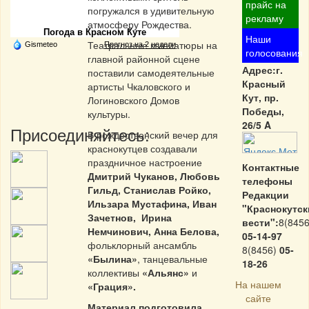
Частная реклама
прайс на
погружался в удивительную
рекламу
атмосферу Рождества.
Погода в Красном Куте
Наши
Театральные миниатюры на
Gismeteo
Прогноз на 2 недели
голосования
главной районной сцене
Адрес:г.
поставили самодеятельные
Красный
артисты Чкаловского и
Кут, пр.
Логиновского Домов
Победы,
культуры.
26/5 A
Присоединяйтесь:
В рождественский вечер для
краснокутцев создавали
праздничное настроение
Контактные
Дмитрий Чуканов, Любовь
телефоны
Гильд, Станислав Ройко,
Редакции
Ильзара Мустафина, Иван
"Краснокутск
Зачетнов, Ирина
вести":
8(8456
Немчинович, Анна Белова,
05-14-97
фольклорный ансамбль
8(8456)
05-
«Былина»
, танцевальные
18-26
коллективы
«Альянс»
и
На нашем
«Грация».
сайте
Материал подготовила