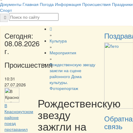
Документы
Главная
Погода
Информация
Происшествия
Праздники
Спорт
Сегодня:
Поздрав
»
Культура
08.08.2026
»
г.
Мероприятия
»
Происшествия
Рождественскую звезду
зажгли на сцене
районного Дома
10:31
культуры.
27.07.2026
Фоторепортаж
Рождественскую
В
звезду
Краснокутском
Обратна
районе
зажгли на
поезд
связь
протаранил