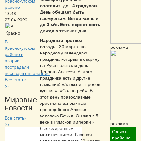
Краснокутском
составит до +4 градусов.
районе
День обещает быть
13:46
пасмурным. Ветер южный
27.04.2026
до 3 м/с. Есть вероятность
дождя в течение дня.
Народный прогноз
В
погоды
: 30 марта по
реклама
Краснокутском
народному календарю
районе в
праздник, который в старину
аварии
на Руси называли день
пострадали
Теплого Алексея. У этого
несовершеннолетние
праздника есть и другие
Все статьи
названия: «Алексей - пролей
>>
кувшин», «Солногрей». В
Мировые
этот день православные
христиане вспоминают
новости
преподобного Алексия,
человека Божия. Он жил в 5
Все статьи
веке в Римской империи и
реклама
>>
был смиренным
Скачать
молитвенником. Главная
Частная реклама
прайс на
народная примета 30 марта: