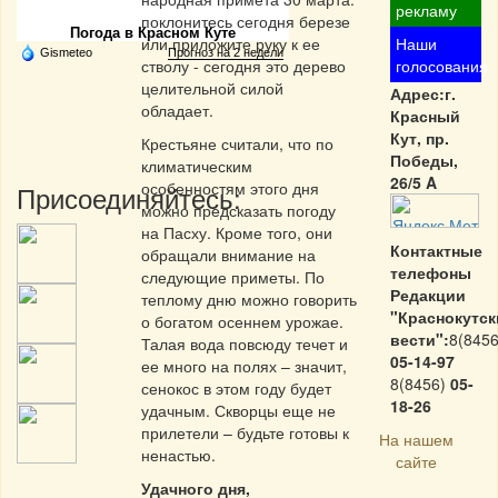
рекламу
поклонитесь сегодня березе
Погода в Красном Куте
или приложите руку к ее
Наши
Gismeteo
Прогноз на 2 недели
стволу - сегодня это дерево
голосования
целительной силой
Адрес:г.
обладает.
Красный
Кут, пр.
Крестьяне считали, что по
Победы,
климатическим
26/5 A
особенностям этого дня
Присоединяйтесь:
можно предсказать погоду
на Пасху. Кроме того, они
Контактные
обращали внимание на
телефоны
следующие приметы. По
Редакции
теплому дню можно говорить
"Краснокутск
о богатом осеннем урожае.
вести":
8(8456
Талая вода повсюду течет и
05-14-97
ее много на полях – значит,
8(8456)
05-
сенокос в этом году будет
18-26
удачным. Скворцы еще не
прилетели – будьте готовы к
На нашем
ненастью.
сайте
Удачного дня,