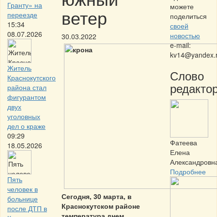
Гранту» на
можете
ветер
переезде
поделиться
15:34
своей
08.07.2026
новостью
30.03.2022
e-mail:
kv14@yandex.
Житель
Слово
Краснокутского
редактор
района стал
фигурантом
двух
уголовных
дел о краже
09:29
Фатеева
18.05.2026
Елена
Александровн
Подробнее
Пять
человек в
Сегодня, 30 марта, в
больнице
Краснокутском районе
после ДТП в
температура днем