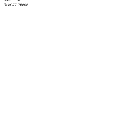
№ФС77-75898