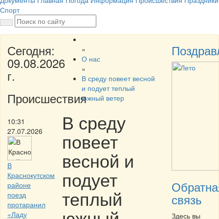
Документы
Главная
Погода
Информация
Происшествия
Праздники
Спорт
Сегодня:
Поздрав
»
О нас
09.08.2026
»
г.
В среду повеет весной
и подует теплый
Происшествия
южный ветер
В среду
10:31
27.07.2026
повеет
весной и
В
подует
Краснокутском
Обратна
районе
теплый
поезд
связь
протаранил
южный
«Ладу
Здесь вы