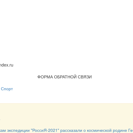
dex.ru
ФОРМА ОБРАТНОЙ СВЯЗИ
Спорт
а
кам экспедиции "РоссиЯ-2021" рассказали о космической родине Г