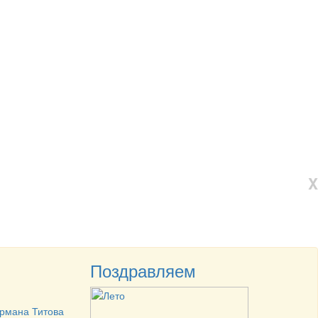
X
Поздравляем
ермана Титова