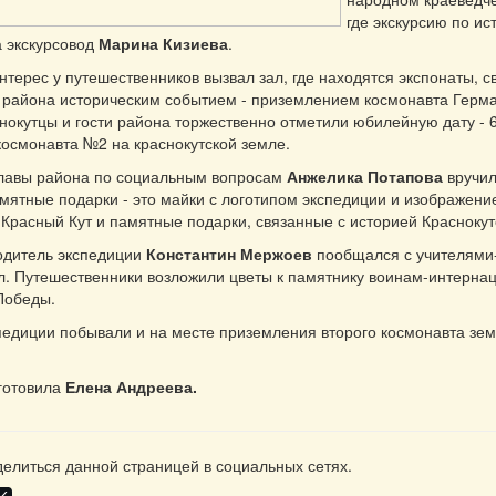
где экскурсию по ис
 экскурсовод
Марина Кизиева
.
терес у путешественников вызвал зал, где находятся экспонаты, с
района историческим событием - приземлением космонавта Герма
снокутцы и гости района торжественно отметили юбилейную дату - 
осмонавта №2 на краснокутской земле.
главы района по социальным вопросам
Анжелика Потапова
вручил
мятные подарки - это майки с логотипом экспедиции и изображени
а Красный Кут и памятные подарки, связанные с историей Краснокут
одитель экспедиции
Константин Мержоев
пообщался с учителями
л. Путешественники возложили цветы к памятнику воинам-интерна
Победы.
педиции побывали и на месте приземления второго космонавта зе
готовила
Елена Андреева.
елиться данной страницей в социальных сетях.