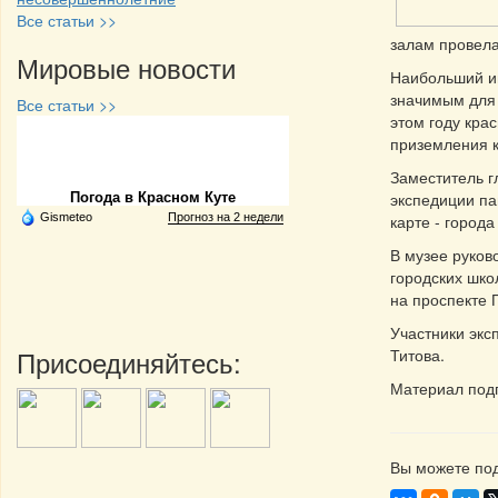
Все статьи >>
залам провела
Мировые новости
Наибольший ин
значимым для 
Все статьи >>
этом году кра
приземления к
Частная реклама
Заместитель 
экспедиции па
Погода в Красном Куте
Gismeteo
Прогноз на 2 недели
карте - город
В музее руков
городских шко
на проспекте 
Участники экс
Присоединяйтесь:
Титова.
Материал под
Вы можете под