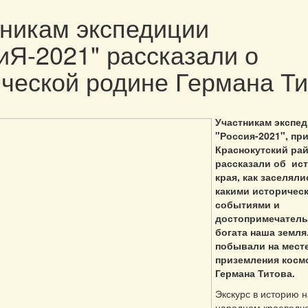
никам экспедиции
иЯ-2021" рассказали о
ческой родине Германа Ти
Участникам экспе
"Россия-2021", пр
Краснокутский рай
рассказали об ис
края, как заселяли
какими историчес
событиями и
достопримечатель
богата наша земля
побывали на мест
приземления косм
Германа Титова.
Экскурс в историю н
народном краеведче