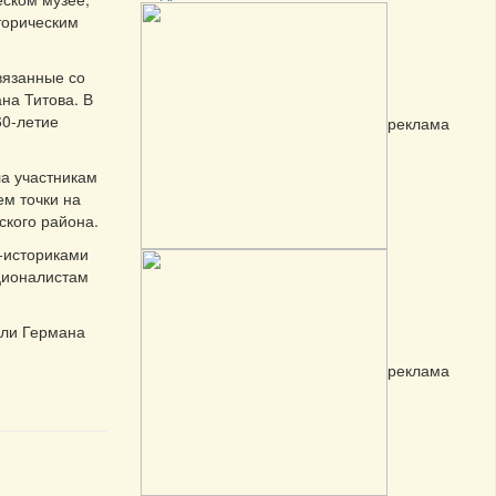
торическим
вязанные со
на Титова. В
60-летие
реклама
а участникам
ем точки на
ского района.
-историками
ционалистам
мли Германа
реклама