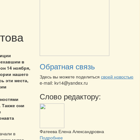
това
диции
иехавшим в
Обратная связь
он 14 ноября,
тории нашего
Здесь вы можете поделиться
своей новостью
сь эти места,
e-mail: kv14@yandex.ru
ким
Слово редактору:
ностями
. Также они
е
онавта
Фатеева Елена Александровна
ачали в
Подробнее
ском музее,