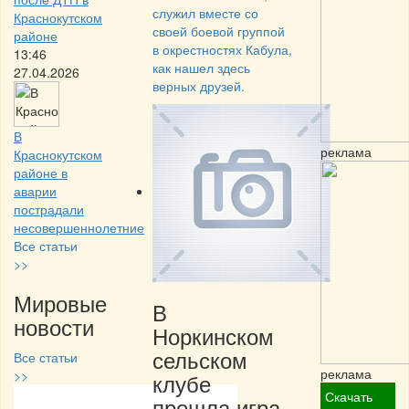
служил вместе со
Краснокутском
своей боевой группой
районе
в окрестностях Кабула,
13:46
как нашел здесь
27.04.2026
верных друзей.
В
реклама
Краснокутском
районе в
аварии
пострадали
несовершеннолетние
Все статьи
>>
Мировые
В
новости
Норкинском
сельском
Все статьи
реклама
>>
клубе
Скачать
прошла игра