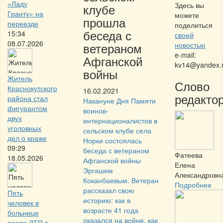
«Ладу
Здесь вы
клубе
Гранту» на
можете
прошла
переезде
поделиться
беседа с
15:34
своей
08.07.2026
ветераном
новостью
e-mail:
Афганской
kv14@yandex.
войны
Житель
Слово
Краснокутского
16.02.2021
редактор
района стал
Накануне Дня Памяти
фигурантом
воинов-
двух
интернационалистов в
уголовных
сельском клубе села
дел о краже
Норки состоялась
09:29
беседа с ветераном
Фатеева
18.05.2026
Афганской войны
Елена
Эргашем
Александровн
Коканбаевым. Ветеран
Подробнее
рассказал свою
Пять
историю: как в
человек в
возрасте 41 года
больнице
оказался на войне, как
после ДТП в