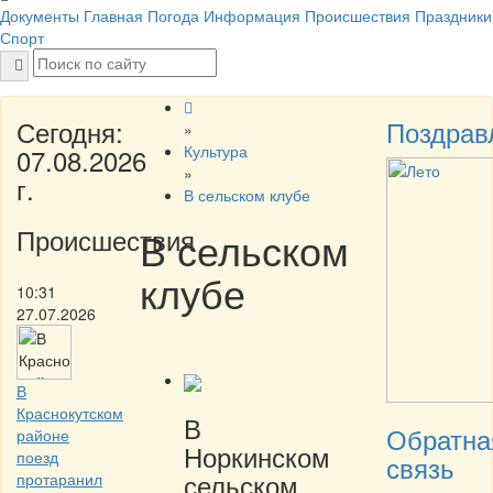
Документы
Главная
Погода
Информация
Происшествия
Праздники
Спорт
Сегодня:
Поздрав
»
Культура
07.08.2026
»
г.
В сельском клубе
Происшествия
В сельском
клубе
10:31
27.07.2026
В
Краснокутском
В
Обратна
районе
Норкинском
поезд
связь
сельском
протаранил