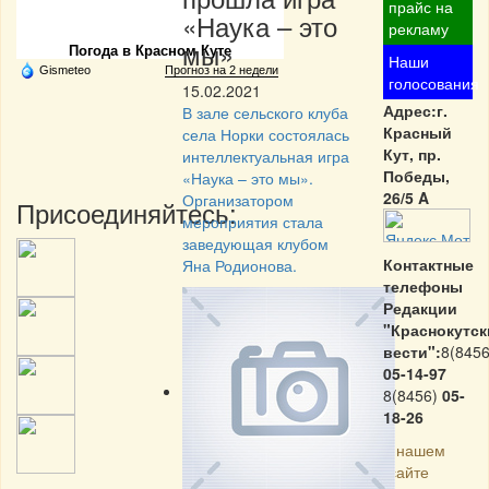
Частная реклама
прайс на
«Наука – это
рекламу
мы»
Погода в Красном Куте
Наши
Gismeteo
Прогноз на 2 недели
голосования
15.02.2021
Адрес:г.
В зале сельского клуба
Красный
села Норки состоялась
Кут, пр.
интеллектуальная игра
Победы,
«Наука – это мы».
26/5 A
Организатором
Присоединяйтесь:
мероприятия стала
заведующая клубом
Контактные
Яна Родионова.
телефоны
Редакции
"Краснокутск
вести":
8(8456
05-14-97
8(8456)
05-
18-26
На нашем
сайте