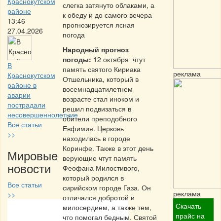
Краснокутском
слегка затянуто облаками, а
районе
к обеду и до самого вечера
13:46
прогнозируется ясная
27.04.2026
погода
Народный прогноз
погоды:
12 октября чтут
В
память святого Кириака
реклама
Краснокутском
Отшельника, который в
районе в
восемнадцатилетнем
аварии
возрасте стал иноком и
пострадали
решил подвизаться в
несовершеннолетние
обители преподобного
Все статьи
Евфимия. Церковь
>>
находилась в городе
Коринфе. Также в этот день
Мировые
верующие чтут память
новости
Феофана Милостивого,
который родился в
Все статьи
сирийском городе Газа. Он
реклама
>>
отличался добротой и
Скачать
милосердием, а также тем,
Частная реклама
прайс на
что помогал бедным. Святой