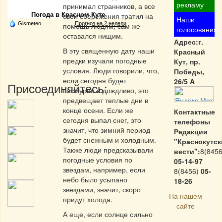
рекламу
принимал странников, а все
Погода в Красном Куте
свои сбережения тратил на
Наши
Gismeteo
Прогноз на 2 недели
помощь людям, сам же
голосования
оставался нищим.
Адрес:г.
В эту священную дату наши
Красный
предки изучали погодные
Кут, пр.
условия. Люди говорили, что,
Победы,
если сегодня будет
26/5 A
Присоединяйтесь:
пасмурно и дождливо, это
предвещает теплые дни в
конце осени. Если же
Контактные
сегодня выпал снег, это
телефоны
значит, что зимний период
Редакции
будет снежным и холодным.
"Краснокутск
Также люди предсказывали
вести":
8(8456
погодные условия по
05-14-97
звездам, например, если
8(8456)
05-
небо было усыпано
18-26
звездами, значит, скоро
На нашем
придут холода.
сайте
А еще, если солнце сильно