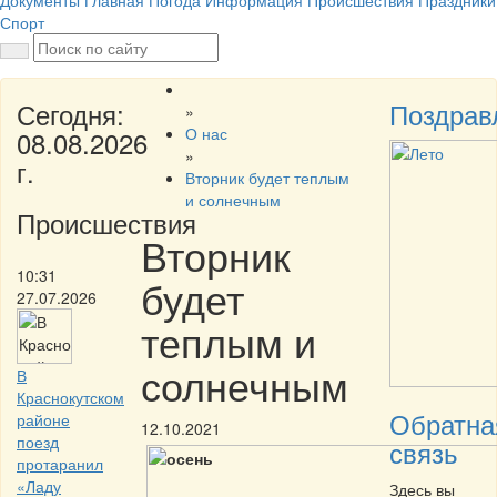
Документы
Главная
Погода
Информация
Происшествия
Праздники
Спорт
Сегодня:
Поздрав
»
О нас
08.08.2026
»
г.
Вторник будет теплым
и солнечным
Происшествия
Вторник
10:31
будет
27.07.2026
теплым и
солнечным
В
Краснокутском
Обратна
районе
12.10.2021
поезд
связь
протаранил
«Ладу
Здесь вы