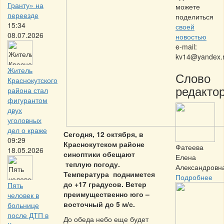
Гранту» на
можете
переезде
поделиться
15:34
своей
08.07.2026
новостью
e-mail:
kv14@yandex.
Житель
Слово
Краснокутского
редактор
района стал
фигурантом
двух
уголовных
дел о краже
Сегодня, 12 октября, в
09:29
Краснокутском районе
Фатеева
18.05.2026
синоптики обещают
Елена
теплую погоду.
Александровн
Температура поднимется
Подробнее
до +17 градусов. Ветер
Пять
преимущественно юго –
человек в
восточный до 5 м/с.
больнице
после ДТП в
До обеда небо еще будет