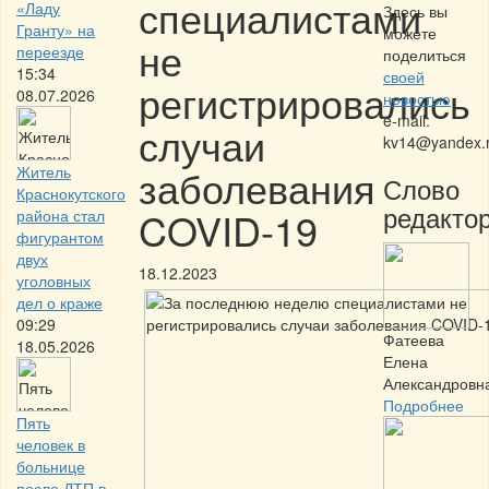
специалистами
«Ладу
Здесь вы
Гранту» на
можете
не
переезде
поделиться
15:34
своей
регистрировались
08.07.2026
новостью
e-mail:
случаи
kv14@yandex.
заболевания
Житель
Слово
Краснокутского
редактор
COVID-19
района стал
фигурантом
двух
18.12.2023
уголовных
дел о краже
09:29
Фатеева
18.05.2026
Елена
Александровн
Подробнее
Пять
человек в
больнице
после ДТП в