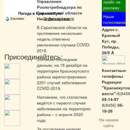
Частная реклама
Управления
прайс на
Роспотребнадзора по
рекламу
Саратовской области
Погода в Красном Куте
Наши
Нина Дюкарева.
Gismeteo
Прогноз на 2 недели
голосования
В Саратовской области на
Адрес:г.
протяжение нескольких
Красный
недель отмечено
Кут, пр.
увеличение случаев COVID-
Победы,
2019.
26/5 A
Присоединяйтесь:
Согласно последним
данным, на 18 декабря на
Контактные
территории Краснокутского
телефоны
района зарегистрировано
Редакции
2201 случай заболевания
"Краснокутск
COVID-2019.
вести":
8(8456
Напомним, что статистика
05-14-97
ведётся с первого случая
8(8456)
05-
заболевания на территории
18-26
района – с апреля 2020
На нашем
года.
сайте
За последнюю неделю