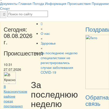
Документы
Главная
Погода
Информация
Происшествия
Праздники
Спорт
Сегодня:
Поздрав
»
О нас
08.08.2026
»
г.
Здоровье
»
Происшествия
За последнюю неделю
специалистами не
регистрировались
10:31
случаи заболевания
27.07.2026
COVID-19
За
В
последнюю
Краснокутском
Обратна
районе
неделю
поезд
связь
протаранил