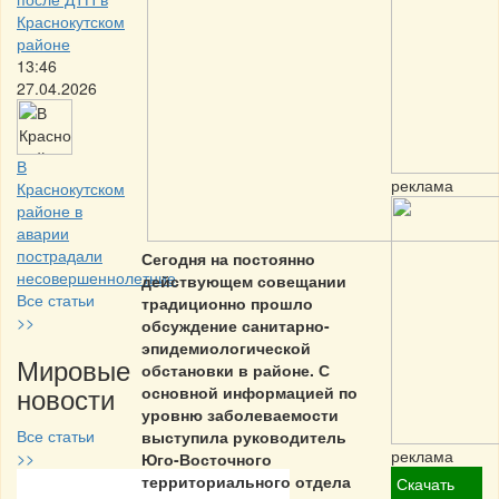
Краснокутском
районе
13:46
27.04.2026
В
реклама
Краснокутском
районе в
аварии
пострадали
Сегодня на постоянно
несовершеннолетние
действующем совещании
Все статьи
традиционно прошло
>>
обсуждение санитарно-
эпидемиологической
Мировые
обстановки в районе. С
новости
основной информацией по
уровню заболеваемости
Все статьи
выступила руководитель
реклама
>>
Юго-Восточного
территориального отдела
Скачать