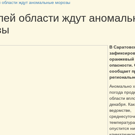
 области ждут аномальные морозы
лей области ждут аномаль
зы
В Саратовс
зафиксиро
оранжевый
опасности.
сообщает п
региональн
Аномально 
погода прод
области впло
декабря. Как
ведомстве,
среднесуточ
температура
опустится н
климатическ