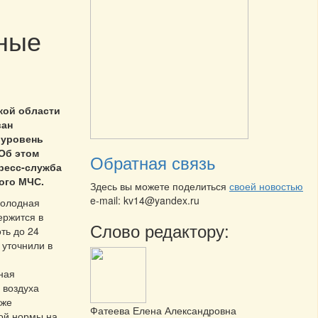
ные
кой области
ван
 уровень
 Об этом
Обратная связь
ресс-служба
ого МЧС.
Здесь вы можете поделиться
своей новостью
e-mail: kv14@yandex.ru
холодная
ержится в
Слово редактору:
ть до 24
 уточнили в
ная
 воздуха
иже
Фатеева Елена Александровна
ой нормы на