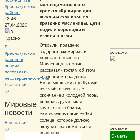
межведомственного
Краснокутском
проекта «Культура для
районе
школьников» прошел
13:46
праздник Масленицы. Дети
27.04.2026
водили хороводы и
играли в игры.
Открыли праздник
В
задорные скоморохи и
реклама
Краснокутском
дорогая гостьюшка
районе в
Масленица, которые
аварии
рассказали гостям об этом
пострадали
славянском празднике.
несовершеннолетние
Непременными атрибутами
Все статьи
веселий, связанных с
>>
окончанием холодной поры,
являлись румяные и
Мировые
круглолицые блины,
новости
символизирующие собой
солнце, которое должно
Все статьи
вступить вовремя в свои
реклама
>>
владения.
Скачать