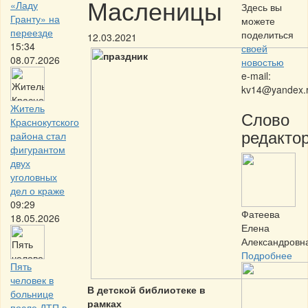
Масленицы
«Ладу
Здесь вы
Гранту» на
можете
переезде
поделиться
12.03.2021
15:34
своей
08.07.2026
новостью
e-mail:
kv14@yandex.
Житель
Слово
Краснокутского
редактор
района стал
фигурантом
двух
уголовных
дел о краже
09:29
Фатеева
18.05.2026
Елена
Александровн
Подробнее
Пять
человек в
В детской библиотеке в
больнице
рамках
после ДТП в