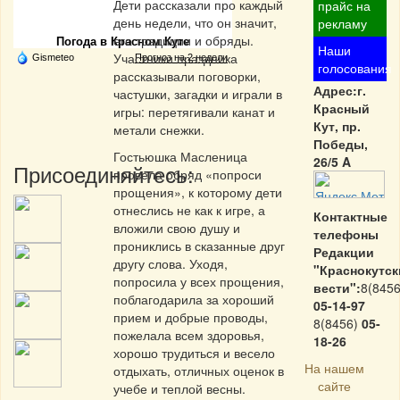
Частная реклама
Дети рассказали про каждый
прайс на
день недели, что он значит,
рекламу
его традиции и обряды.
Погода в Красном Куте
Наши
Участники праздника
Gismeteo
Прогноз на 2 недели
голосования
рассказывали поговорки,
Адрес:г.
частушки, загадки и играли в
Красный
игры: перетягивали канат и
Кут, пр.
метали снежки.
Победы,
Гостьюшка Масленица
26/5 A
Присоединяйтесь:
провела обряд «попроси
прощения», к которому дети
отнеслись не как к игре, а
Контактные
вложили свою душу и
телефоны
прониклись в сказанные друг
Редакции
другу слова. Уходя,
"Краснокутск
попросила у всех прощения,
вести":
8(8456
поблагодарила за хороший
05-14-97
прием и добрые проводы,
8(8456)
05-
пожелала всем здоровья,
18-26
хорошо трудиться и весело
На нашем
отдыхать, отличных оценок в
сайте
учебе и теплой весны.