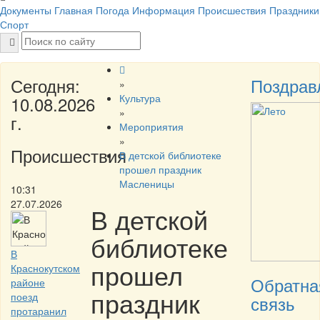
Документы
Главная
Погода
Информация
Происшествия
Праздники
Спорт
Сегодня:
Поздрав
»
Культура
10.08.2026
»
г.
Мероприятия
»
Происшествия
В детской библиотеке
прошел праздник
Масленицы
10:31
27.07.2026
В детской
библиотеке
В
прошел
Краснокутском
Обратна
районе
праздник
поезд
связь
протаранил